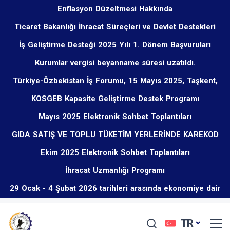
Enflasyon Düzeltmesi Hakkında
Ticaret Bakanlığı İhracat Süreçleri ve Devlet Destekleri
İş Geliştirme Desteği 2025 Yılı 1. Dönem Başvuruları
Eğitim Programı Hakkında
Kurumlar vergisi beyanname süresi uzatıldı.
Başladı
Türkiye-Özbekistan İş Forumu, 15 Mayıs 2025, Taşkent,
KOSGEB Kapasite Geliştirme Destek Programı
Özbekistan
Mayıs 2025 Elektronik Sohbet Toplantıları
GIDA SATIŞ VE TOPLU TÜKETİM YERLERİNDE KAREKOD
Ekim 2025 Elektronik Sohbet Toplantıları
UYGULAMASI ZORUNLU OLMUŞTUR.
İhracat Uzmanlığı Programı
29 Ocak - 4 Şubat 2026 tarihleri arasında ekonomiye dair
öne çıkan düzenlemeler
TR