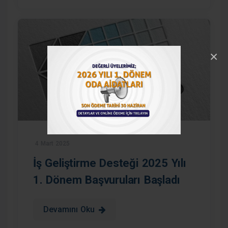
×
4 Mart 2025
İş Geliştirme Desteği 2025 Yılı
1. Dönem Başvuruları Başladı
Devamını Oku