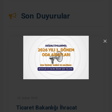
Son Duyurular
×
26 Şubat 2025
Ticaret Bakanlığı İhracat