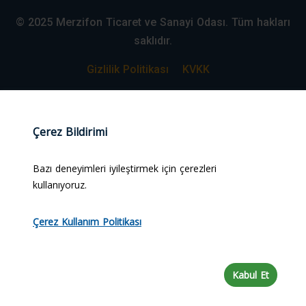
© 2025 Merzifon Ticaret ve Sanayi Odası. Tüm hakları
saklıdır.
Gizlilik Politikası
KVKK
Web Tasarım:
#alpcanaydiner
Çerez Bildirimi
Bazı deneyimleri iyileştirmek için çerezleri
kullanıyoruz.
Çerez Kullanım Politikası
Kabul Et