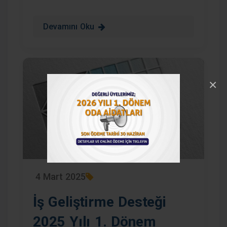
Devamını Oku
×
4 Mart 2025
İş Geliştirme Desteği
2025 Yılı 1. Dönem