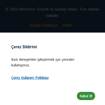
© 2025 Merzifon Ticaret ve Sanayi Odası. Tüm hakları
saklıdır.
Gizlilik Politikası
KVKK
Web Tasarım:
#alpcanaydiner
Çerez Bildirimi
Bazı deneyimleri iyileştirmek için çerezleri
kullanıyoruz.
Çerez Kullanım Politikası
Kabul Et