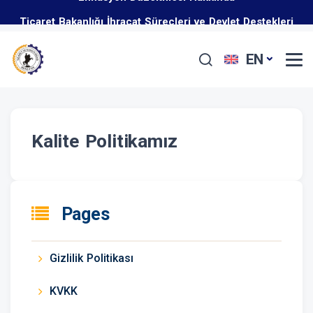
Ticaret Bakanlığı İhracat Süreçleri ve Devlet Destekleri
İş Geliştirme Desteği 2025 Yılı 1. Dönem Başvuruları
Eğitim Programı Hakkında
EN
Başladı
Kalite Politikamız
Pages
Gizlilik Politikası
KVKK